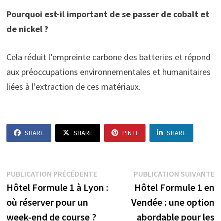
Pourquoi est-il important de se passer de cobalt et
de nickel ?
Cela réduit l’empreinte carbone des batteries et répond
aux préoccupations environnementales et humanitaires
liées à l’extraction de ces matériaux.
SHARE
SHARE
PIN IT
SHARE
Navigation
Publication
P
PUBLICATION PRÉCÉDENTE
PUBLICATION SUIVANTE
précédente :
s
Hôtel Formule 1 à Lyon :
Hôtel Formule 1 en
de
où réserver pour un
Vendée : une option
l’article
week-end de course ?
abordable pour les