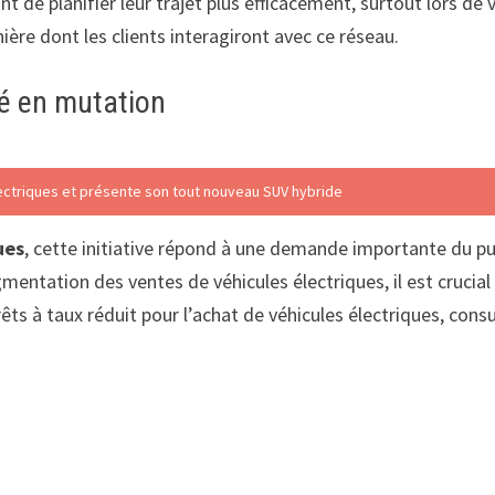
nt de planifier leur trajet plus efficacement, surtout lors de
ière dont les clients interagiront avec ce réseau.
é en mutation
lectriques et présente son tout nouveau SUV hybride
ues
, cette initiative répond à une demande importante du pu
ugmentation des ventes de véhicules électriques, il est cruc
prêts à taux réduit pour l’achat de véhicules électriques, cons