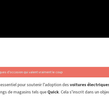
ques d'occasion qui valent vraiment le coup
essentiel pour soutenir l’adoption des
voitures électrique
kings de magasins tels que
Quick
. Cela s’inscrit dans un obje