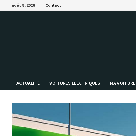
Passer
août 8, 2026
Contact
au
contenu
ACTUALITÉ
VOITURES ÉLECTRIQUES
MA VOITURE