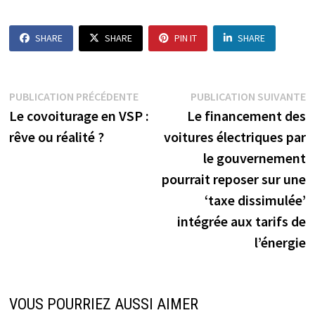
SHARE
SHARE
PIN IT
SHARE
Navigation
Publication
P
PUBLICATION PRÉCÉDENTE
PUBLICATION SUIVANTE
précédente :
s
Le covoiturage en VSP :
Le financement des
de
rêve ou réalité ?
voitures électriques par
l’article
le gouvernement
pourrait reposer sur une
‘taxe dissimulée’
intégrée aux tarifs de
l’énergie
VOUS POURRIEZ AUSSI AIMER