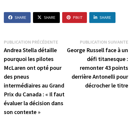
SHARE
SHARE
PIN IT
SHARE
Navigation
Publication
P
PUBLICATION PRÉCÉDENTE
PUBLICATION SUIVANTE
précédente :
s
Andrea Stella détaille
George Russell face à un
de
pourquoi les pilotes
défi titanesque :
l’article
McLaren ont opté pour
remonter 43 points
des pneus
derrière Antonelli pour
intermédiaires au Grand
décrocher le titre
Prix du Canada : « Il faut
évaluer la décision dans
son contexte »