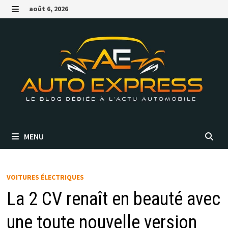
Passer
août 6, 2026
au
MENU
contenu
MENU
VOITURES ÉLECTRIQUES
La 2 CV renaît en beauté avec
une toute nouvelle version