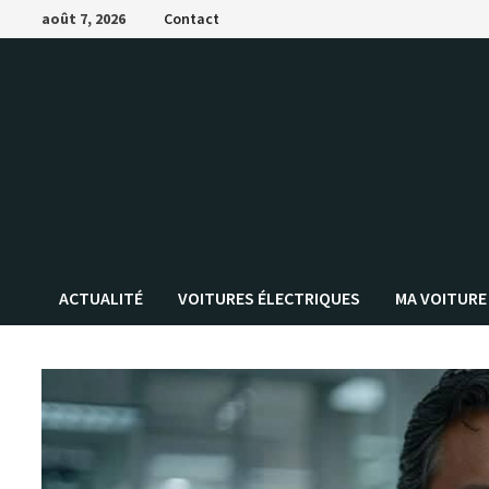
Passer
août 7, 2026
Contact
au
contenu
ACTUALITÉ
VOITURES ÉLECTRIQUES
MA VOITURE