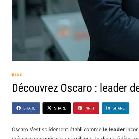
BLOG
Découvrez Oscaro : leader de
SHARE
SHARE
PIN IT
SHARE
Oscaro s’est solidement établi comme
le leader
incon
présence marquée par des millions de clients fidèles e