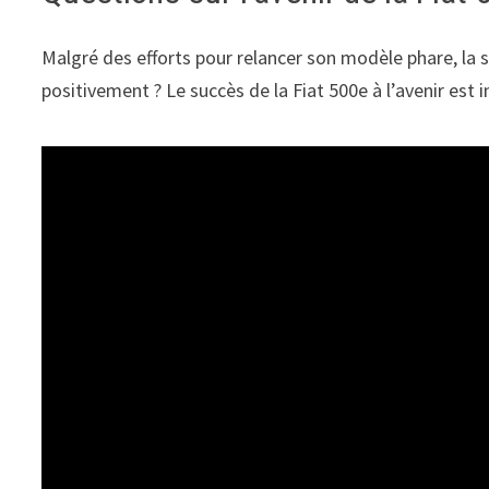
Malgré des efforts pour relancer son modèle phare, la s
positivement ? Le succès de la Fiat 500e à l’avenir est 