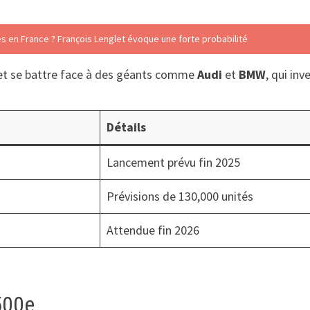
es en France ? François Lenglet évoque une forte probabilité
e et se battre face à des géants comme
Audi
et
BMW
, qui in
Détails
Lancement prévu fin 2025
Prévisions de 130,000 unités
Attendue fin 2026
 500e