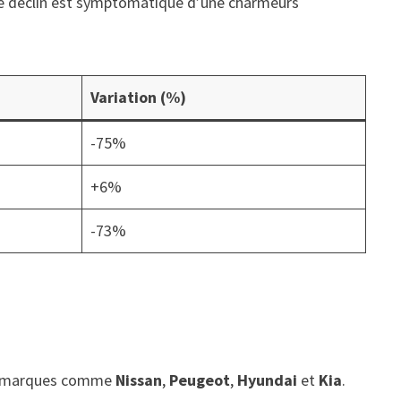
 Ce déclin est symptomatique d’une charmeurs
Variation (%)
-75%
+6%
-73%
res marques comme
Nissan
,
Peugeot
,
Hyundai
et
Kia
.