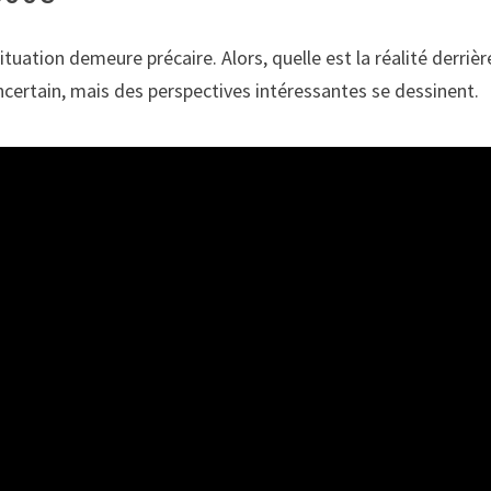
ituation demeure précaire. Alors, quelle est la réalité derri
incertain, mais des perspectives intéressantes se dessinent.