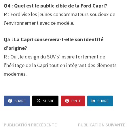
Q4 : Quel est le public cible de la Ford Capri?
R : Ford vise les jeunes consommateurs soucieux de
l’environnement avec ce modèle.
Q5 : La Capri conservera-t-elle son identité
d’origine?
R : Oui, le design du SUV s’inspire fortement de
l’héritage de la Capri tout en intégrant des éléments
modernes.
SHARE
SHARE
PIN IT
SHARE
Navigation
Publication
P
PUBLICATION PRÉCÉDENTE
PUBLICATION SUIVANTE