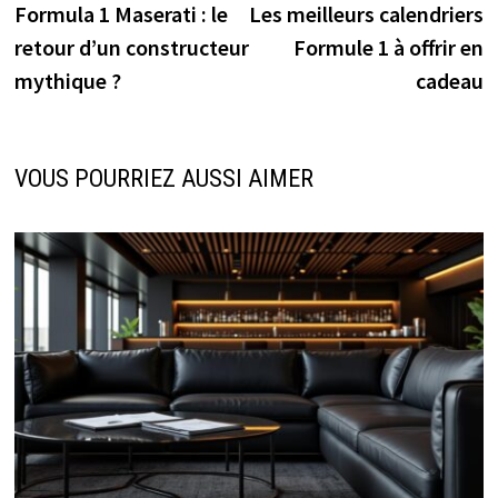
précédente :
s
Formula 1 Maserati : le
Les meilleurs calendriers
de
retour d’un constructeur
Formule 1 à offrir en
l’article
mythique ?
cadeau
VOUS POURRIEZ AUSSI AIMER