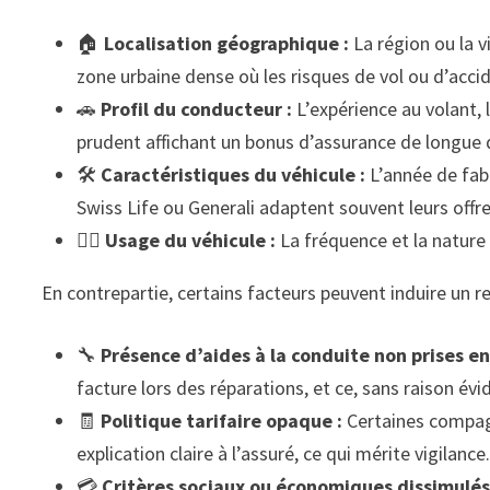
🏠
Localisation géographique :
La région ou la v
zone urbaine dense où les risques de vol ou d’accid
🚗
Profil du conducteur :
L’expérience au volant, l
prudent affichant un bonus d’assurance de longue d
🛠️
Caractéristiques du véhicule :
L’année de fab
Swiss Life ou Generali adaptent souvent leurs offres
👮‍♂️
Usage du véhicule :
La fréquence et la nature 
En contrepartie, certains facteurs peuvent induire un re
🔧
Présence d’aides à la conduite non prises e
facture lors des réparations, et ce, sans raison év
🧾
Politique tarifaire opaque :
Certaines compagn
explication claire à l’assuré, ce qui mérite vigilance
💳
Critères sociaux ou économiques dissimulés