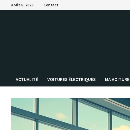
Passer
août 8, 2026
Contact
au
contenu
ACTUALITÉ
VOITURES ÉLECTRIQUES
MA VOITURE