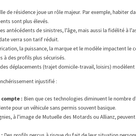
ille de résidence joue un rôle majeur. Par exemple, habiter 
ents sont plus élevés.
es antécédents de sinistres, l’âge, mais aussi la fidélité à l
ate verra son tarif réduit.
rication, la puissance, la marque et le modèle impactent l
 à des profils plus sécurisés.
des déplacements (trajet domicile-travail, loisirs) modèlent 
nchérissement injustifié :
n compte :
Bien que ces technologies diminuent le nombre d’a
idente pour un véhicule sans permis souvent basique.
ies, à l’image de Mutuelle des Motards ou Allianz, peuven
.
 :
Des profils perçus à risque du fait de leur situation personn