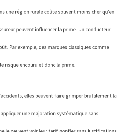
dans une région rurale coûte souvent moins cher qu’en
’assureur peuvent influencer la prime. Un conducteur
e coût. Par exemple, des marques classiques comme
le risque encouru et donc la prime.
ccidents, elles peuvent faire grimper brutalement la
t appliquer une majoration systématique sans
elle peuvent voir leur tarif gonfler sans justifications