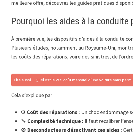
meilleure offre, découvrez les guides pratiques disponi
Pourquoi les aides à la conduit
À première vue, les dispositifs d’aides à la conduite c
Plusieurs études, notamment au Royaume-Uni, montrent 
les coûts des réparations, voire des sinistres, de l’ord
Lire aussi :
Quel est le vrai coût mensuel d’une voiture sans permi
Cela s’explique par :
⚙️
Coût des réparations :
Un choc endommage sou
🔧
Complexité technique :
Il faut recalibrer l’e
🚫
Desconducteurs désactivant ces aides :
Cert