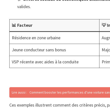
valides.
📊 Facteur
💡 I
Résidence en zone urbaine
Augm
Jeune conducteur sans bonus
Majo
VSP récente avec aides à la conduite
Prim
Lire aussi :
Comment booster les performances d’une voiture san
Ces exemples illustrent comment des critères précis, parf