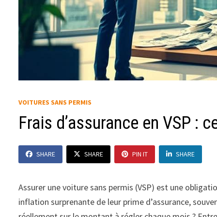
VOITURES SANS PERMIS
Frais d’assurance en VSP : c
SHARE
SHARE
PIN IT
SHARE
Assurer une voiture sans permis (VSP) est une obligat
inflation surprenante de leur prime d’assurance, souven
réellement sur le montant à régler chaque mois ? Entre 