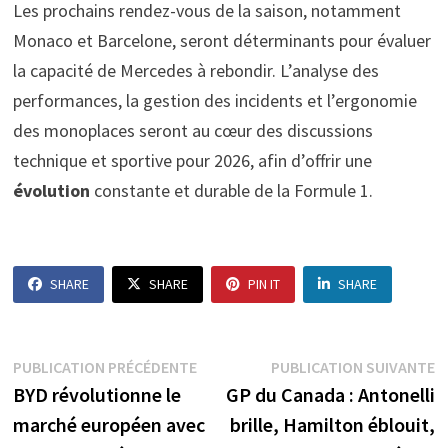
Les prochains rendez-vous de la saison, notamment
Monaco et Barcelone, seront déterminants pour évaluer
la capacité de Mercedes à rebondir. L’analyse des
performances, la gestion des incidents et l’ergonomie
des monoplaces seront au cœur des discussions
technique et sportive pour 2026, afin d’offrir une
évolution
constante et durable de la Formule 1.
SHARE
SHARE
PIN IT
SHARE
Navigation
Publication
P
PUBLICATION PRÉCÉDENTE
PUBLICATION SUIVANTE
précédente :
s
BYD révolutionne le
GP du Canada : Antonelli
de
marché européen avec
brille, Hamilton éblouit,
l’article