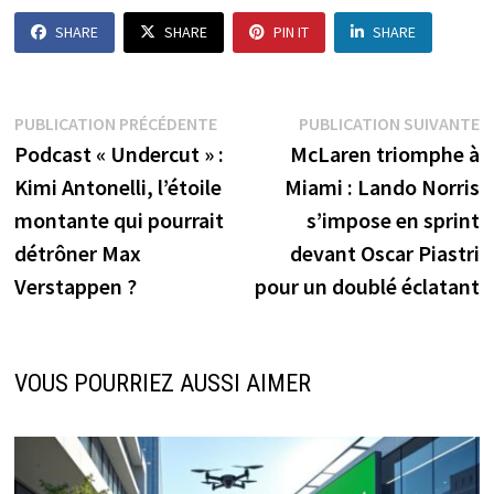
SHARE
SHARE
PIN IT
SHARE
Navigation
Publication
P
PUBLICATION PRÉCÉDENTE
PUBLICATION SUIVANTE
précédente :
s
Podcast « Undercut » :
McLaren triomphe à
de
Kimi Antonelli, l’étoile
Miami : Lando Norris
l’article
montante qui pourrait
s’impose en sprint
détrôner Max
devant Oscar Piastri
Verstappen ?
pour un doublé éclatant
VOUS POURRIEZ AUSSI AIMER