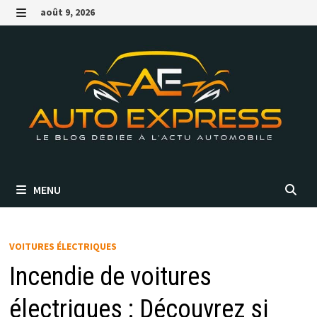
Passer
août 9, 2026
au
MENU
contenu
MENU
VOITURES ÉLECTRIQUES
Incendie de voitures
électriques : Découvrez si