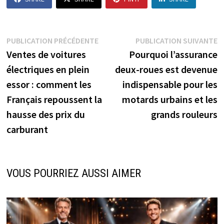
Navigation
Publication
P
PUBLICATION PRÉCÉDENTE
PUBLICATION SUIVANTE
précédente :
s
Ventes de voitures
Pourquoi l’assurance
de
électriques en plein
deux-roues est devenue
l’article
essor : comment les
indispensable pour les
Français repoussent la
motards urbains et les
hausse des prix du
grands rouleurs
carburant
VOUS POURRIEZ AUSSI AIMER