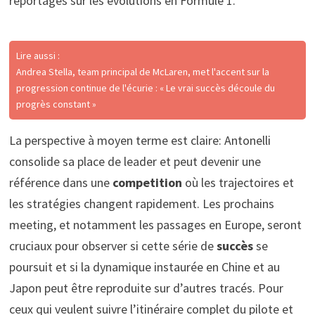
reportages sur les évolutions en Formule 1.
Lire aussi :
Andrea Stella, team principal de McLaren, met l'accent sur la
progression continue de l'écurie : « Le vrai succès découle du
progrès constant »
La perspective à moyen terme est claire: Antonelli
consolide sa place de leader et peut devenir une
référence dans une
competition
où les trajectoires et
les stratégies changent rapidement. Les prochains
meeting, et notamment les passages en Europe, seront
cruciaux pour observer si cette série de
succès
se
poursuit et si la dynamique instaurée en Chine et au
Japon peut être reproduite sur d’autres tracés. Pour
ceux qui veulent suivre l’itinéraire complet du pilote et