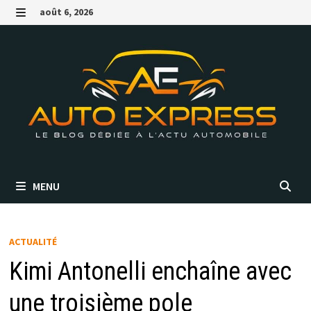
Passer
août 6, 2026
au
MENU
contenu
MENU
ACTUALITÉ
Kimi Antonelli enchaîne avec
une troisième pole