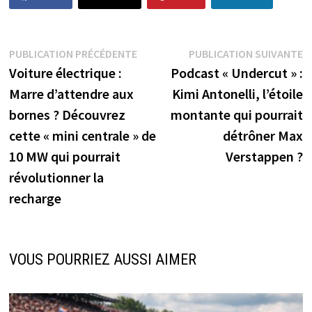
Navigation
Publication
P
PUBLICATION PRÉCÉDENTE
PUBLICATION SUIVANTE
précédente :
s
Voiture électrique :
Podcast « Undercut » :
de
Marre d’attendre aux
Kimi Antonelli, l’étoile
l’article
bornes ? Découvrez
montante qui pourrait
cette « mini centrale » de
détrôner Max
10 MW qui pourrait
Verstappen ?
révolutionner la
recharge
VOUS POURRIEZ AUSSI AIMER