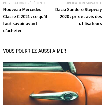
Navigation
Publication
P
PUBLICATION PRÉCÉDENTE
PUBLICATION SUIVANTE
précédente :
s
Nouveau Mercedes
Dacia Sandero Stepway
de
Classe C 2021 : ce qu’il
2020 : prix et avis des
l’article
faut savoir avant
utilisateurs
d’acheter
VOUS POURRIEZ AUSSI AIMER