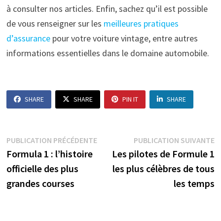
à consulter nos articles. Enfin, sachez qu’il est possible
de vous renseigner sur les
meilleures pratiques
d’assurance
pour votre voiture vintage, entre autres
informations essentielles dans le domaine automobile.
SHARE
SHARE
PIN IT
SHARE
Navigation
Publication
P
PUBLICATION PRÉCÉDENTE
PUBLICATION SUIVANTE
précédente :
s
Formula 1 : l’histoire
Les pilotes de Formule 1
de
officielle des plus
les plus célèbres de tous
l’article
grandes courses
les temps