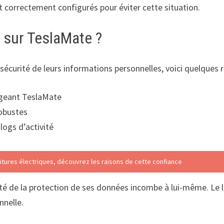
nt correctement configurés pour éviter cette situation.
sur TeslaMate ?
a sécurité de leurs informations personnelles, voici quelque
ergeant TeslaMate
robustes
logs d’activité
itures électriques, découvrez les raisons de cette confiance
é de la protection de ses données incombe à lui-même. Le log
nnelle.