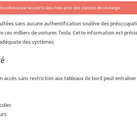
la pollution par les particules fines près des stations de recharge
ultées sans aucune authentification soulève des préoccupatio
 de ces milliers de voitures Tesla. Cette information est pré
n adéquate des systèmes.
té
Un accès sans restriction aux tableaux de bord peut entraîne
icules
urs