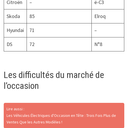
Citroën
–
ë-C3
Skoda
85
Elroq
Hyundai
71
–
DS
72
N°8
Les difficultés du marché de
l’occasion
Lire aussi :
Les Véhicules Électriques d'Occasion en Tête : Trois Fois Plus de
Ventes Que les Autres Modèles !