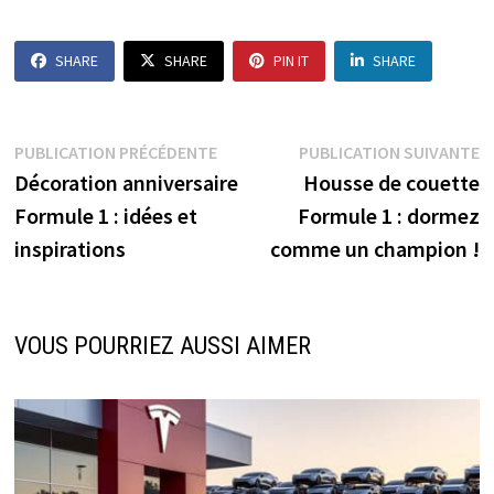
SHARE
SHARE
PIN IT
SHARE
Navigation
Publication
P
PUBLICATION PRÉCÉDENTE
PUBLICATION SUIVANTE
précédente :
s
Décoration anniversaire
Housse de couette
de
Formule 1 : idées et
Formule 1 : dormez
l’article
inspirations
comme un champion !
VOUS POURRIEZ AUSSI AIMER