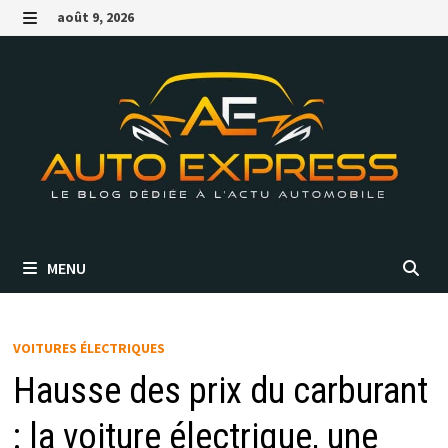
Passer
août 9, 2026
au
MENU
contenu
MENU
VOITURES ÉLECTRIQUES
Hausse des prix du carburant
: la voiture électrique, une