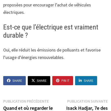
proposées pour encourager l’achat de véhicules
électriques.
Est-ce que l’électrique est vraiment
durable ?
Oui, elle réduit les émissions de polluants et favorise
l’usage d’énergies renouvelables.
SHARE
SHARE
PIN IT
SHARE
Navigation
Publication
P
PUBLICATION PRÉCÉDENTE
PUBLICATION SUIVANTE
précédente :
s
Quand et où regarder le
Isack Hadjar, 7e des