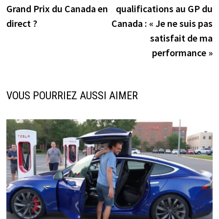
de
Grand Prix du Canada en
qualifications au GP du
l’article
direct ?
Canada : « Je ne suis pas
satisfait de ma
performance »
VOUS POURRIEZ AUSSI AIMER