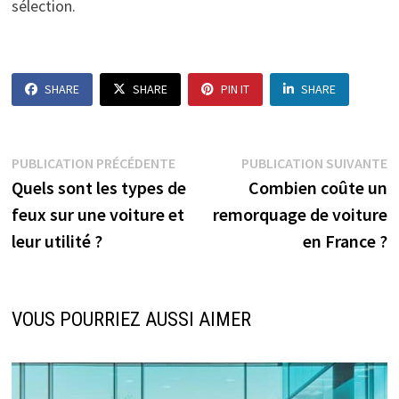
sélection.
SHARE
SHARE
PIN IT
SHARE
Navigation
Publication
P
PUBLICATION PRÉCÉDENTE
PUBLICATION SUIVANTE
précédente :
s
Quels sont les types de
Combien coûte un
de
feux sur une voiture et
remorquage de voiture
l’article
leur utilité ?
en France ?
VOUS POURRIEZ AUSSI AIMER