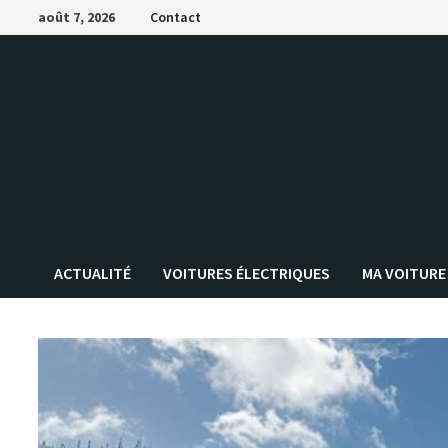
Passer
août 7, 2026
Contact
au
contenu
ACTUALITÉ
VOITURES ÉLECTRIQUES
MA VOITURE