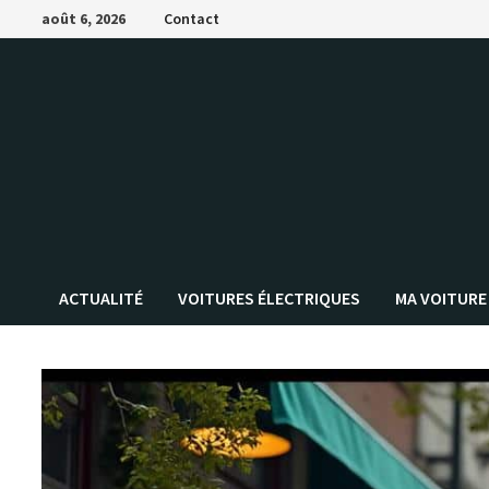
Passer
août 6, 2026
Contact
au
contenu
ACTUALITÉ
VOITURES ÉLECTRIQUES
MA VOITURE