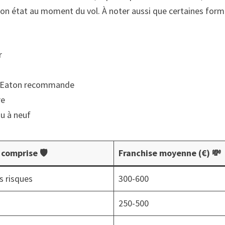
n état au moment du vol. À noter aussi que certaines formule
r
me Eaton recommande
re
ou à neuf
comprise 🛡️
Franchise moyenne (€) 💸
s risques
300-600
250-500