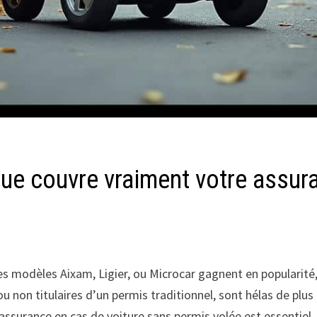
que couvre vraiment votre assur
s modèles Aixam, Ligier, ou Microcar gagnent en popularité,
 non titulaires d’un permis traditionnel, sont hélas de plus e
surance en cas de voiture sans permis volée est essentiel. A