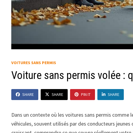
VOITURES SANS PERMIS
Voiture sans permis volée : 
SHARE
SHARE
PIN IT
SHARE
Dans un contexte où les voitures sans permis comme le
véhicules, souvent utilisés par des conducteurs jeunes ou
croissant, comprendre ce que couvre réellement votre as