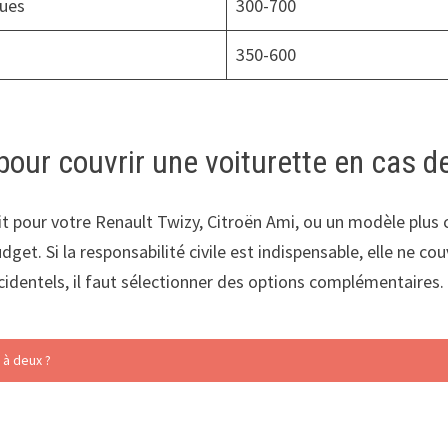
ques
300-700
e
350-600
 pour couvrir une voiturette en cas d
it pour votre Renault Twizy, Citroën Ami, ou un modèle plus 
et. Si la responsabilité civile est indispensable, elle ne c
cidentels, il faut sélectionner des options complémentaires.
 à deux ?