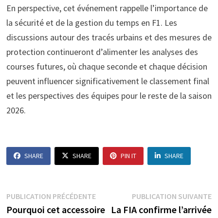
En perspective, cet événement rappelle l’importance de
la sécurité et de la gestion du temps en F1. Les
discussions autour des tracés urbains et des mesures de
protection continueront d’alimenter les analyses des
courses futures, où chaque seconde et chaque décision
peuvent influencer significativement le classement final
et les perspectives des équipes pour le reste de la saison
2026.
SHARE
SHARE
PIN IT
SHARE
Navigation
Publication
P
PUBLICATION PRÉCÉDENTE
PUBLICATION SUIVANTE
précédente :
s
Pourquoi cet accessoire
La FIA confirme l’arrivée
de