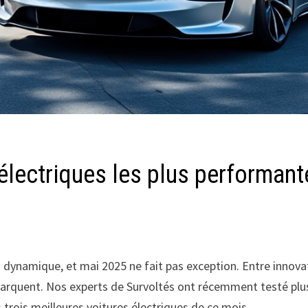
 électriques les plus performan
si dynamique, et mai 2025 ne fait pas exception. Entre inno
quent. Nos experts de Survoltés ont récemment testé plus
es trois meilleures voitures électriques de ce mois.