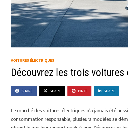
VOITURES ÉLECTRIQUES
Découvrez les trois voitures
SHARE
SHARE
PIN IT
SHARE
Le marché des voitures électriques n’a jamais été aus
consommation responsable, plusieurs modèles se démar
offrent le meilleur rapport qualité-prix. Découvrez ici l