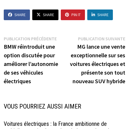
SHARE
SHARE
PIN IT
SHARE
Navigation
Publication
P
PUBLICATION PRÉCÉDENTE
PUBLICATION SUIVANTE
précédente :
s
BMW réintroduit une
MG lance une vente
de
option discutée pour
exceptionnelle sur ses
l’article
améliorer l’autonomie
voitures électriques et
de ses véhicules
présente son tout
électriques
nouveau SUV hybride
VOUS POURRIEZ AUSSI AIMER
Voitures électriques : la France ambitionne de