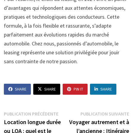
d’avantages qui répondent aux attentes économiques,
pratiques et technologiques des conducteurs. Cette
formule, à la fois flexible et rassurante, s’adapte
parfaitement aux évolutions rapides du marché
automobile. Chez nous, passionnés d’automobile, le
leasing représente une solution privilégiée pour jouir
sans contrainte de notre passion.
SHARE
SHARE
PIN IT
SHARE
Navigation
Publication
P
PUBLICATION PRÉCÉDENTE
PUBLICATION SUIVANTE
précédente :
s
Location longue durée
Voyager autrement et à
de
ou LOA : quel est le
l’ancienne : Itinéraire