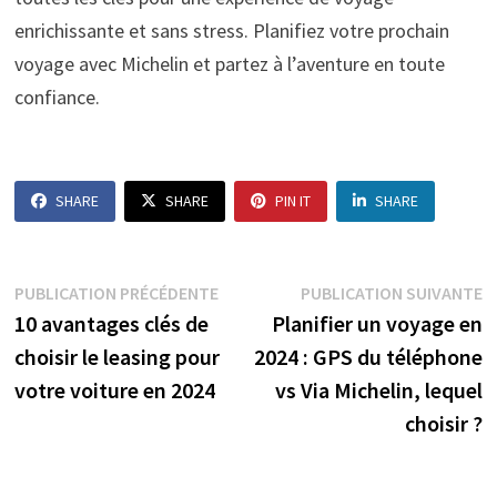
enrichissante et sans stress. Planifiez votre prochain
voyage avec Michelin et partez à l’aventure en toute
confiance.
SHARE
SHARE
PIN IT
SHARE
Navigation
Publication
P
PUBLICATION PRÉCÉDENTE
PUBLICATION SUIVANTE
précédente :
s
10 avantages clés de
Planifier un voyage en
de
choisir le leasing pour
2024 : GPS du téléphone
l’article
votre voiture en 2024
vs Via Michelin, lequel
choisir ?