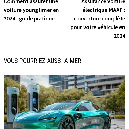
précédente :
s
Comment assurer une
Assurance voiture
de
voiture youngtimer en
électrique MAAF :
l’article
2024 : guide pratique
couverture complète
pour votre véhicule en
2024
VOUS POURRIEZ AUSSI AIMER