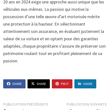
20 ans en 2024 exige une approche aussi unique que les
véhicules eux-mêmes. La passion qui motive la
possession d’une telle œuvre d’art motorisée mérite
une protection à la hauteur. En sélectionnant
attentivement son assurance, en évaluant justement la
valeur de sa voiture et en optant pour des garanties
adaptées, chaque propriétaire s’assure de préserver son
patrimoine roulant tout en profitant pleinement de sa
passion.
SHARE
SHARE
PIN IT
SHARE
Navigation
Publication
P
PUBLICATION PRÉCÉDENTE
PUBLICATION SUIVANTE