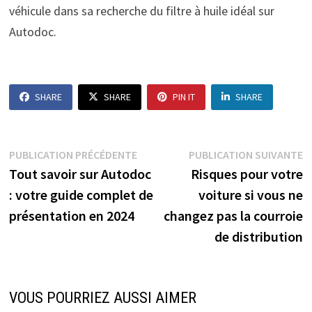
véhicule dans sa recherche du filtre à huile idéal sur
Autodoc.
SHARE
SHARE
PIN IT
SHARE
Navigation
Publication
P
PUBLICATION PRÉCÉDENTE
PUBLICATION SUIVANTE
précédente :
s
Tout savoir sur Autodoc
Risques pour votre
de
: votre guide complet de
voiture si vous ne
l’article
présentation en 2024
changez pas la courroie
de distribution
VOUS POURRIEZ AUSSI AIMER