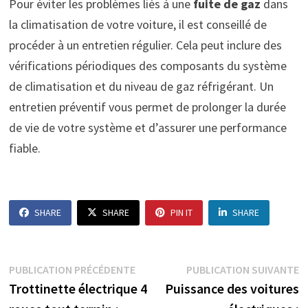
Pour éviter les problèmes liés à une
fuite de gaz
dans
la climatisation de votre voiture, il est conseillé de
procéder à un entretien régulier. Cela peut inclure des
vérifications périodiques des composants du système
de climatisation et du niveau de gaz réfrigérant. Un
entretien préventif vous permet de prolonger la durée
de vie de votre système et d’assurer une performance
fiable.
SHARE
SHARE
PIN IT
SHARE
Navigation
Publication
P
PUBLICATION PRÉCÉDENTE
PUBLICATION SUIVANTE
précédente :
s
Trottinette électrique 4
Puissance des voitures
de