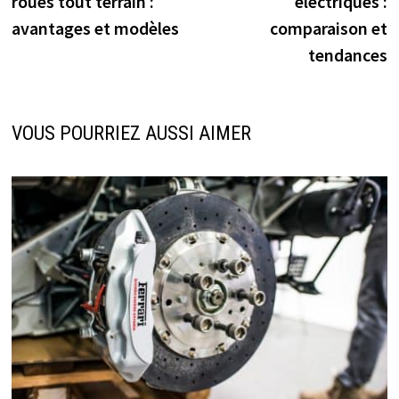
roues tout terrain :
électriques :
l’article
avantages et modèles
comparaison et
tendances
VOUS POURRIEZ AUSSI AIMER