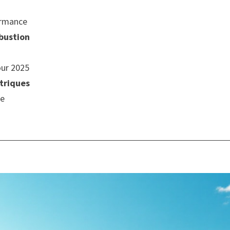
ormance
bustion
our 2025
triques
le