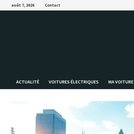
Passer
août 7, 2026
Contact
au
contenu
ACTUALITÉ
VOITURES ÉLECTRIQUES
MA VOITURE