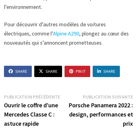
l’environnement.
Pour découvrir d’autres modèles de voitures
électriques, comme l’
Alpine A290
, plongez au cœur des
nouveautés qui s’annoncent prometteuses.
SHARE
SHARE
PIN IT
SHARE
Navigation
Publication
P
PUBLICATION PRÉCÉDENTE
PUBLICATION SUIVANTE
précédente :
s
Ouvrir le coffre d’une
Porsche Panamera 2022 :
de
Mercedes Classe C :
design, performances et
l’article
astuce rapide
prix