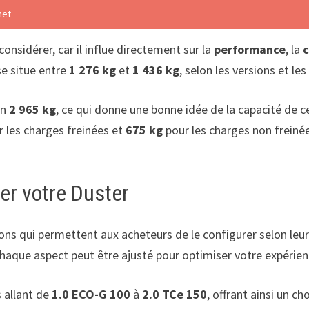
net
nsidérer, car il influe directement sur la
performance
, la
se situe entre
1 276 kg
et
1 436 kg
, selon les versions et le
on
2 965 kg
, ce qui donne une bonne idée de la capacité de c
 les charges freinées et
675 kg
pour les charges non freinée
ser votre Duster
ions qui permettent aux acheteurs de le configurer selon leur
chaque aspect peut être ajusté pour optimiser votre expérie
 allant de
1.0 ECO-G 100
à
2.0 TCe 150
, offrant ainsi un c