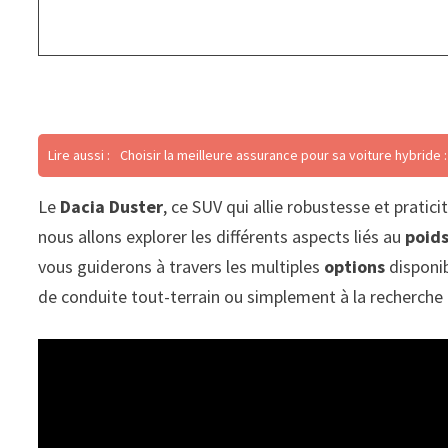
Lire aussi :
Choisir la meilleure assurance pour sa voiture hybride 
Le
Dacia Duster
, ce SUV qui allie robustesse et pratic
nous allons explorer les différents aspects liés au
poid
vous guiderons à travers les multiples
options
disponib
de conduite tout-terrain ou simplement à la recherche 