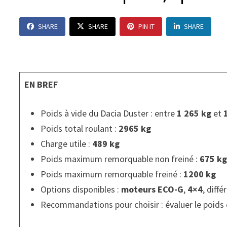
SHARE
SHARE
PIN IT
SHARE
EN BREF
Poids à vide du Dacia Duster : entre
1 265 kg
et
Poids total roulant :
2965 kg
Charge utile :
489 kg
Poids maximum remorquable non freiné :
675 k
Poids maximum remorquable freiné :
1200 kg
Options disponibles :
moteurs ECO-G
,
4×4
, diff
Recommandations pour choisir : évaluer le poids e