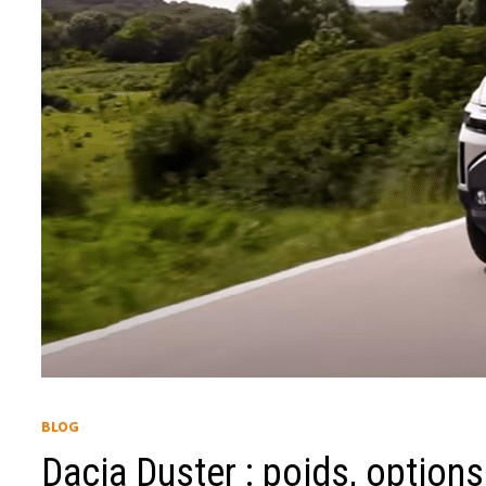
BLOG
Dacia Duster : poids, options