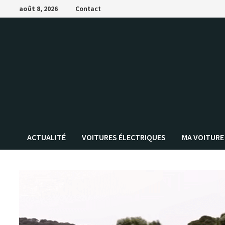
Passer
août 8, 2026
Contact
au
contenu
ACTUALITÉ
VOITURES ÉLECTRIQUES
MA VOITURE