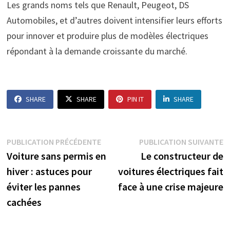
Les grands noms tels que Renault, Peugeot, DS
Automobiles, et d’autres doivent intensifier leurs efforts
pour innover et produire plus de modèles électriques
répondant à la demande croissante du marché.
SHARE
SHARE
PIN IT
SHARE
Navigation
Publication
P
PUBLICATION PRÉCÉDENTE
PUBLICATION SUIVANTE
précédente :
s
Voiture sans permis en
Le constructeur de
de
hiver : astuces pour
voitures électriques fait
l’article
éviter les pannes
face à une crise majeure
cachées