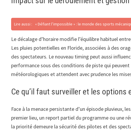
Impact sur le déroulement et gestion
Lire aussi :
« Défiant l’impossible » : le monde des sports mécaniq
Le décalage d’horaire modifie l’équilibre habituel entre
Les pluies potentielles en Floride, associées à des ora
des spectateurs. Le nouveau timing peut aussi influence
performance sous des conditions de piste qui peuvent ê
météorologiques et attendent avec prudence les mises à j
Ce qu’il faut surveiller et les option
Face à la menace persistante d’un épisode pluvieux, les 
premier lieu, un report partiel du programme ou une rév
la priorité demeure la sécurité des pilotes et des spect