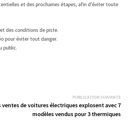
entielles et des prochaines étapes, afin d’éviter toute
et des conditions de piste.
éo pour éviter tout danger.
u public.
Publi
PUBLICATION SUIVANTE
suiva
s ventes de voitures électriques explosent avec 7
modèles vendus pour 3 thermiques