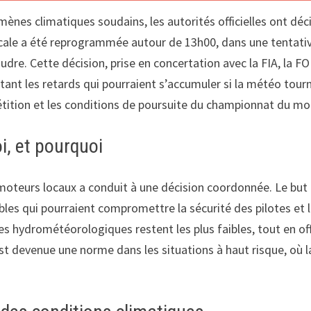
mènes climatiques soudains, les autorités officielles ont dé
ocale a été reprogrammée autour de 13h00, dans une tentativ
oudre. Cette décision, prise en concertation avec la FIA, la 
itant les retards qui pourraient s’accumuler si la météo tourn
étition et les conditions de poursuite du championnat du m
i, et pourquoi
omoteurs locaux a conduit à une décision coordonnée. Le but pr
les qui pourraient compromettre la sécurité des pilotes et l
s hydrométéorologiques restent les plus faibles, tout en offr
t devenue une norme dans les situations à haut risque, où la