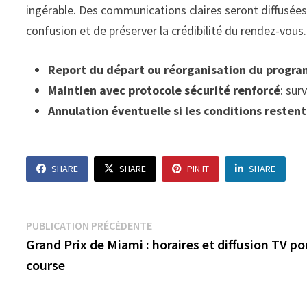
ingérable. Des communications claires seront diffusées 
confusion et de préserver la crédibilité du rendez-vous.
Report du départ ou réorganisation du progr
Maintien avec protocole sécurité renforcé
: sur
Annulation éventuelle si les conditions reste
SHARE
SHARE
PIN IT
SHARE
Navigation
Publication
PUBLICATION PRÉCÉDENTE
précédente :
Grand Prix de Miami : horaires et diffusion TV p
de
course
l’article