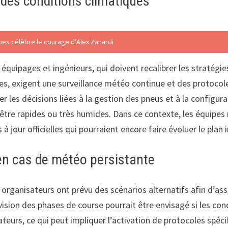
 des conditions climatiques
ues célèbre le courage d’Alex Zanardi
 équipages et ingénieurs, qui doivent recalibrer les stratégie
ges, exigent une surveillance météo continue et des protocole
r les décisions liées à la gestion des pneus et à la configur
tre rapides ou très humides. Dans ce contexte, les équipes r
our officielles qui pourraient encore faire évoluer le plan in
s en cas de météo persistante
organisateurs ont prévu des scénarios alternatifs afin d’assur
ision des phases de course pourrait être envisagé si les con
ateurs, ce qui peut impliquer l’activation de protocoles spéci