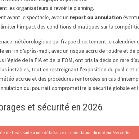
nt les organisateurs à revoir le planning.
nt avant le spectacle, avec un
report ou annulation
éventue
limiter l’impact des conditions climatiques sur la compétiti
enace météorologique qui frappe directement le calendrier 
ide en fin d’après-midi, avec un risque accru de foudre et de 
s l’égide de la FIA et de la FOM, ont pris la décision rare d’
 plus instables, tout en restreignant l’exposition du public 
étéo accrue et des procédures renforcées en cas d’intempér
 annulation qui pourrait compromettre la sécurité globale et l
orages et sécurité en 2026
e de tests suite à une défaillance d'alimentation du moteur Mercedes