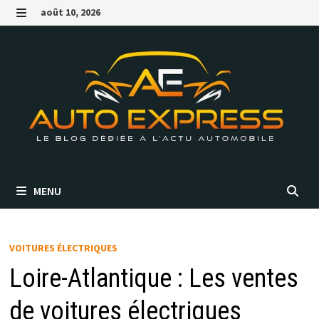
Passer
août 10, 2026
au
MENU
contenu
MENU
VOITURES ÉLECTRIQUES
Loire-Atlantique : Les ventes
de voitures électriques