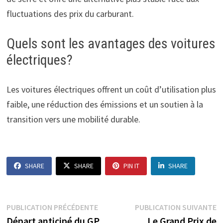
fluctuations des prix du carburant.
Quels sont les avantages des voitures
électriques?
Les voitures électriques offrent un coût d’utilisation plus
faible, une réduction des émissions et un soutien à la
transition vers une mobilité durable.
SHARE
SHARE
PIN IT
SHARE
Navigation
Publication
P
PUBLICATION PRÉCÉDENTE
PUBLICATION SUIVANTE
précédente :
s
Départ anticipé du GP
Le Grand Prix de