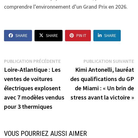
comprendre l’environnement d’un Grand Prix en 2026.
SHARE
SHARE
PIN IT
SHARE
Navigation
Publication
P
PUBLICATION PRÉCÉDENTE
PUBLICATION SUIVANTE
précédente :
s
Loire-Atlantique : Les
Kimi Antonelli, lauréat
de
ventes de voitures
des qualifications du GP
l’article
électriques explosent
de Miami : « Un brin de
avec 7 modèles vendus
stress avant la victoire »
pour 3 thermiques
VOUS POURRIEZ AUSSI AIMER