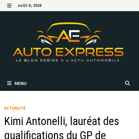
Passer
août 8, 2026
au
MENU
contenu
MENU
ACTUALITÉ
Kimi Antonelli, lauréat des
qualifications du GP de