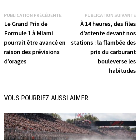
Navigation
Publication
P
PUBLICATION PRÉCÉDENTE
PUBLICATION SUIVANTE
précédente :
s
Le Grand Prix de
À 14 heures, des files
de
Formule 1 à Miami
d’attente devant nos
l’article
pourrait être avancé en
stations : la flambée des
raison des prévisions
prix du carburant
d’orages
bouleverse les
habitudes
VOUS POURRIEZ AUSSI AIMER