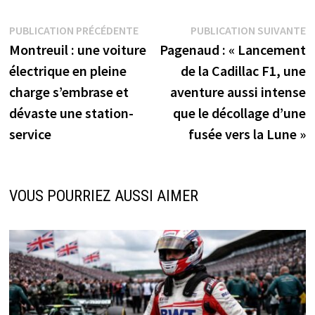
Navigation
Publication
P
PUBLICATION PRÉCÉDENTE
PUBLICATION SUIVANTE
précédente :
s
Montreuil : une voiture
Pagenaud : « Lancement
de
électrique en pleine
de la Cadillac F1, une
l’article
charge s’embrase et
aventure aussi intense
dévaste une station-
que le décollage d’une
service
fusée vers la Lune »
VOUS POURRIEZ AUSSI AIMER