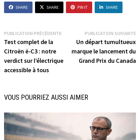
SHARE
SHARE
PIN IT
SHARE
Navigation
Publication
P
PUBLICATION PRÉCÉDENTE
PUBLICATION SUIVANTE
précédente :
s
Test complet de la
Un départ tumultueux
de
Citroën ë-C3 : notre
marque le lancement du
l’article
verdict sur l’électrique
Grand Prix du Canada
accessible à tous
VOUS POURRIEZ AUSSI AIMER