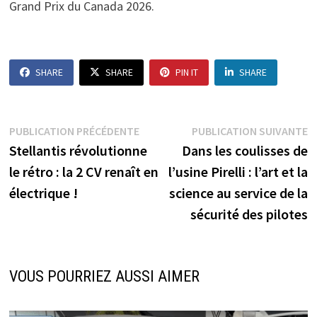
Grand Prix du Canada 2026.
SHARE
SHARE
PIN IT
SHARE
Navigation
Publication
P
PUBLICATION PRÉCÉDENTE
PUBLICATION SUIVANTE
précédente :
s
Stellantis révolutionne
Dans les coulisses de
de
le rétro : la 2 CV renaît en
l’usine Pirelli : l’art et la
l’article
électrique !
science au service de la
sécurité des pilotes
VOUS POURRIEZ AUSSI AIMER