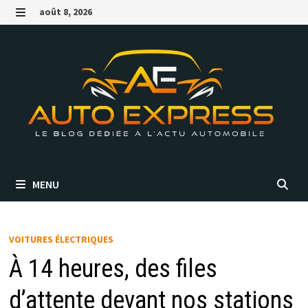
Passer
août 8, 2026
au
MENU
contenu
MENU
VOITURES ÉLECTRIQUES
À 14 heures, des files
d’attente devant nos stations