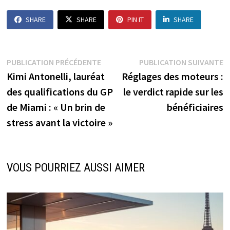
SHARE
SHARE
PIN IT
SHARE
Navigation
Publication
P
PUBLICATION PRÉCÉDENTE
PUBLICATION SUIVANTE
précédente :
s
Kimi Antonelli, lauréat
Réglages des moteurs :
de
des qualifications du GP
le verdict rapide sur les
l’article
de Miami : « Un brin de
bénéficiaires
stress avant la victoire »
VOUS POURRIEZ AUSSI AIMER