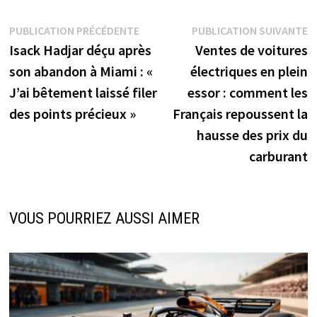
Navigation
Publication
P
PUBLICATION PRÉCÉDENTE
PUBLICATION SUIVANTE
précédente :
s
Isack Hadjar déçu après
Ventes de voitures
de
son abandon à Miami : «
électriques en plein
l’article
J’ai bêtement laissé filer
essor : comment les
des points précieux »
Français repoussent la
hausse des prix du
carburant
VOUS POURRIEZ AUSSI AIMER