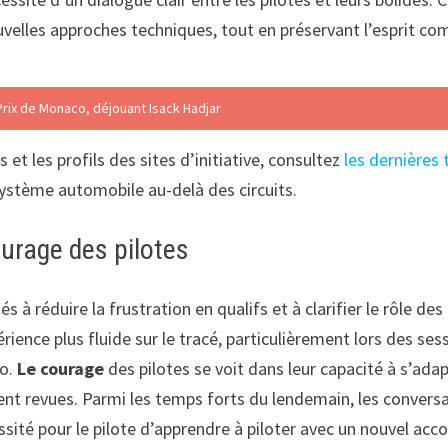
velles approches techniques, tout en préservant l’esprit com
rix de Monaco, déjouant Isack Hadjar
et les profils des sites d’initiative, consultez
les dernières
ystème automobile au-delà des circuits.
urage des pilotes
à réduire la frustration en qualifs et à clarifier le rôle des
périence plus fluide sur le tracé, particulièrement lors des se
po.
Le courage
des pilotes se voit dans leur capacité à s’ada
nt revues. Parmi les temps forts du lendemain, les conversa
essité pour le pilote d’apprendre à piloter avec un nouvel 