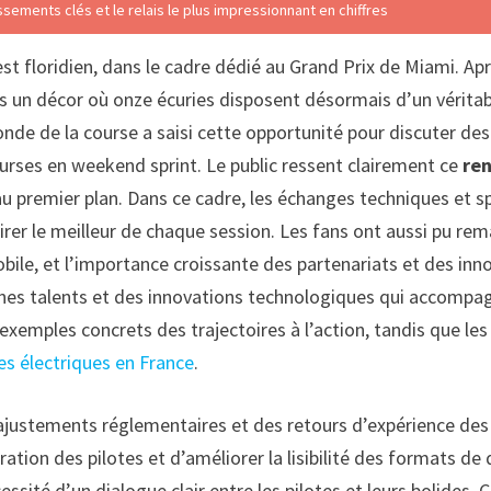
ements clés et le relais le plus impressionnant en chiffres
est floridien, dans le cadre dédié au Grand Prix de Miami. Ap
un décor où onze écuries disposent désormais d’un véritable
onde de la course a saisi cette opportunité pour discuter d
courses en weekend sprint. Le public ressent clairement ce
re
au premier plan. Dans ce cadre, les échanges techniques et sp
irer le meilleur de chaque session. Les fans ont aussi pu re
obile, et l’importance croissante des partenariats et des in
es talents et des innovations technologiques qui accompagn
exemples concrets des trajectoires à l’action, tandis que le
res électriques en France
.
 ajustements réglementaires et des retours d’expérience des
ration des pilotes et d’améliorer la lisibilité des formats de
écessité d’un dialogue clair entre les pilotes et leurs bolide