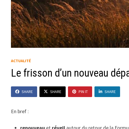
ACTUALITÉ
Le frisson d’un nouveau dép
SHARE
SHARE
PIN IT
SHARE
En bref :
renouveau
et
réveil
autour du retour de la Formu