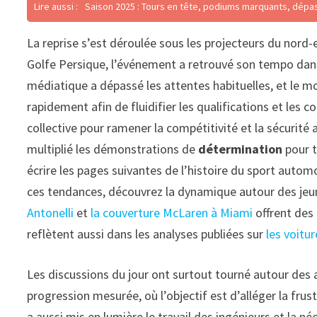
Lire aussi :
Saison 2025 : Tours en tête, podiums marquants, dépass
La reprise s’est déroulée sous les projecteurs du nord-
Golfe Persique, l’événement a retrouvé son tempo dans 
médiatique a dépassé les attentes habituelles, et le m
rapidement afin de fluidifier les qualifications et les 
collective pour ramener la compétitivité et la sécurité 
multiplié les démonstrations de
détermination
pour t
écrire les pages suivantes de l’histoire du sport autom
ces tendances, découvrez la dynamique autour des jeun
Antonelli
et
la couverture McLaren à Miami
offrent des 
reflètent aussi dans les analyses publiées sur
les voitu
Les discussions du jour ont surtout tourné autour des
progression mesurée, où l’objectif est d’alléger la frust
a aussi mis en lumière le travail des ingénieurs et la n