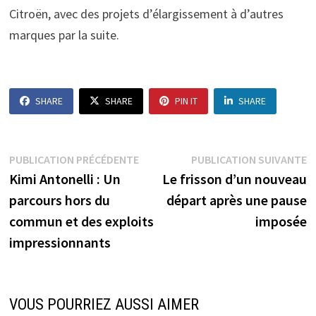
Citroën, avec des projets d’élargissement à d’autres
marques par la suite.
SHARE
SHARE
PIN IT
SHARE
Navigation
Publication
P
PUBLICATION PRÉCÉDENTE
PUBLICATION SUIVANTE
précédente :
s
Kimi Antonelli : Un
Le frisson d’un nouveau
de
parcours hors du
départ après une pause
l’article
commun et des exploits
imposée
impressionnants
VOUS POURRIEZ AUSSI AIMER