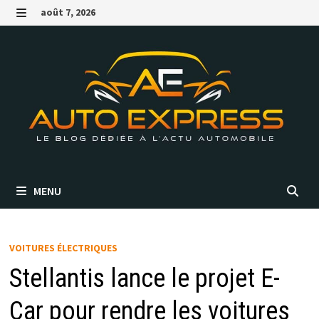
Passer
août 7, 2026
au
MENU
contenu
MENU
VOITURES ÉLECTRIQUES
Stellantis lance le projet E-
Car pour rendre les voitures