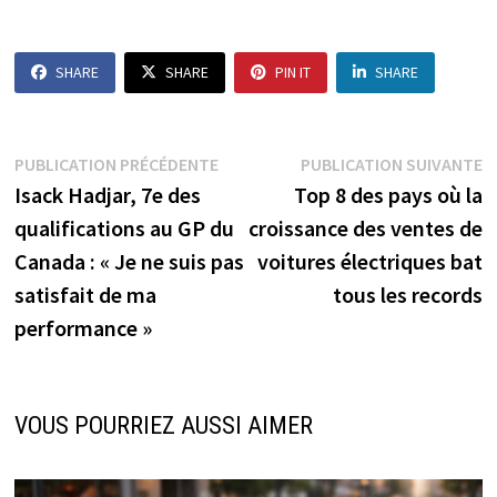
SHARE
SHARE
PIN IT
SHARE
Navigation
Publication
P
PUBLICATION PRÉCÉDENTE
PUBLICATION SUIVANTE
précédente :
s
Isack Hadjar, 7e des
Top 8 des pays où la
de
qualifications au GP du
croissance des ventes de
l’article
Canada : « Je ne suis pas
voitures électriques bat
satisfait de ma
tous les records
performance »
VOUS POURRIEZ AUSSI AIMER