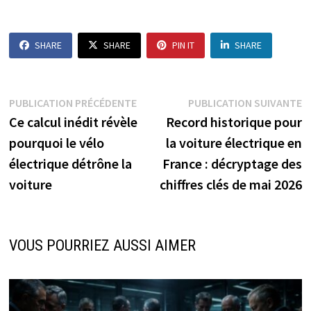
SHARE
SHARE
PIN IT
SHARE
Navigation
Publication
P
PUBLICATION PRÉCÉDENTE
PUBLICATION SUIVANTE
précédente :
s
Ce calcul inédit révèle
Record historique pour
de
pourquoi le vélo
la voiture électrique en
l’article
électrique détrône la
France : décryptage des
voiture
chiffres clés de mai 2026
VOUS POURRIEZ AUSSI AIMER