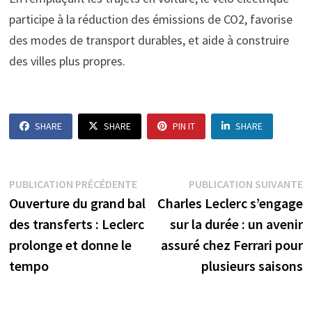
participe à la réduction des émissions de CO2, favorise
des modes de transport durables, et aide à construire
des villes plus propres.
SHARE
SHARE
PIN IT
SHARE
Navigation
Publication
P
PUBLICATION PRÉCÉDENTE
PUBLICATION SUIVANTE
précédente :
s
Ouverture du grand bal
Charles Leclerc s’engage
de
des transferts : Leclerc
sur la durée : un avenir
l’article
prolonge et donne le
assuré chez Ferrari pour
tempo
plusieurs saisons