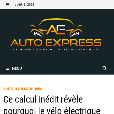
Passer
août 9, 2026
au
MENU
contenu
MENU
VOITURES ÉLECTRIQUES
Ce calcul inédit révèle
pourquoi le vélo électrique