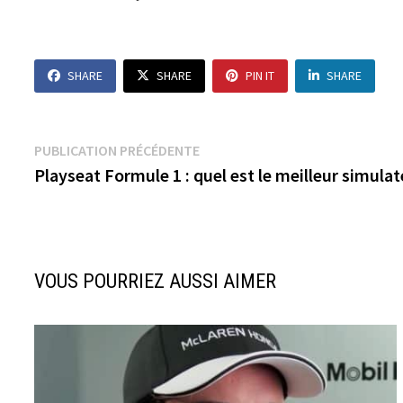
SHARE
SHARE
PIN IT
SHARE
Navigation
Publication
PUBLICATION PRÉCÉDENTE
précédente :
Playseat Formule 1 : quel est le meilleur simula
de
l’article
VOUS POURRIEZ AUSSI AIMER