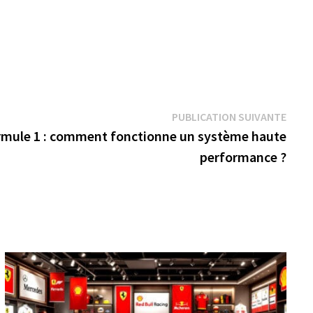
Publi
PUBLICATION SUIVANTE
suiva
rmule 1 : comment fonctionne un système haute
performance ?