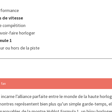
erformance
s de vitesse
e compétition
voir-faire horloger
mule 1
r ou hors de la piste
 fan
1
incarne l’alliance parfaite entre le monde de la haute horlog
montres représentent bien plus qu’un simple garde-temps, ell
remarquables de la montre Hublot Formula 1, un bijou horloger 