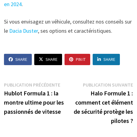
en 2024
.
Si vous envisagez un véhicule, consultez nos conseils sur
le
Dacia Duster
, ses options et caractéristiques.
SHARE
SHARE
PIN IT
SHARE
Navigation
Publication
P
PUBLICATION PRÉCÉDENTE
PUBLICATION SUIVANTE
précédente :
s
Hublot Formula 1 : la
Halo Formule 1 :
de
montre ultime pour les
comment cet élément
l’article
passionnés de vitesse
de sécurité protège les
pilotes ?