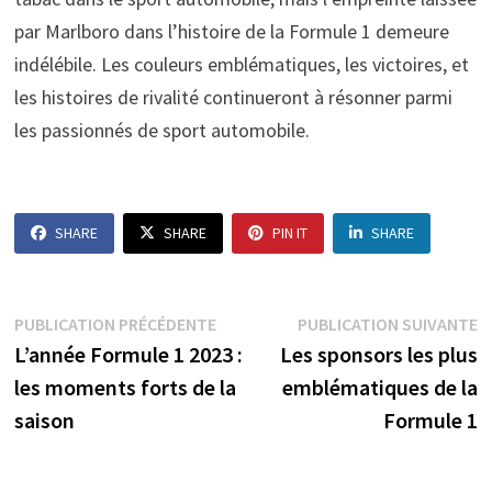
par Marlboro dans l’histoire de la Formule 1 demeure
indélébile. Les couleurs emblématiques, les victoires, et
les histoires de rivalité continueront à résonner parmi
les passionnés de sport automobile.
SHARE
SHARE
PIN IT
SHARE
Navigation
Publication
P
PUBLICATION PRÉCÉDENTE
PUBLICATION SUIVANTE
précédente :
s
L’année Formule 1 2023 :
Les sponsors les plus
de
les moments forts de la
emblématiques de la
l’article
saison
Formule 1