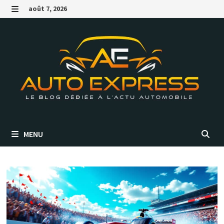
Passer
août 7, 2026
au
MENU
contenu
MENU