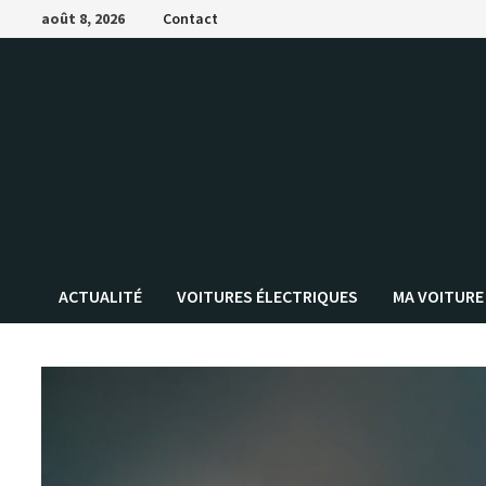
Passer
août 8, 2026
Contact
au
contenu
ACTUALITÉ
VOITURES ÉLECTRIQUES
MA VOITURE